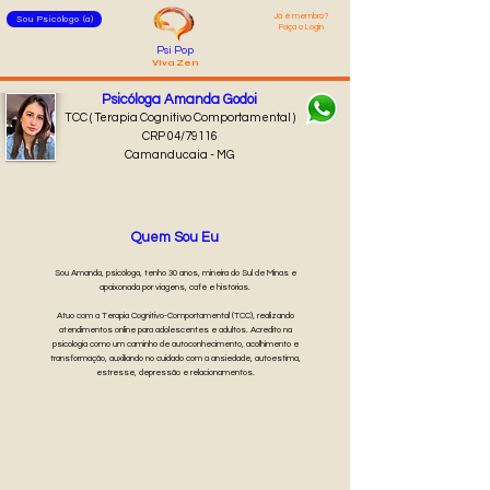
Já é membro?
Sou Psicólogo (a)
Faça o Login
Psi Pop
Viva Zen
Psicóloga Amanda Godoi
TCC ( Terapia Cognitivo Comportamental )
CRP 04/79116
Camanducaia - MG
Quem Sou Eu
Sou Amanda, psicóloga, tenho 30 anos, mineira do Sul de Minas e
apaixonada por viagens, café e histórias.
Atuo com a Terapia Cognitivo-Comportamental (TCC), realizando
atendimentos online para adolescentes e adultos. Acredito na
psicologia como um caminho de autoconhecimento, acolhimento e
transformação, auxiliando no cuidado com a ansiedade, autoestima,
estresse, depressão e relacionamentos.