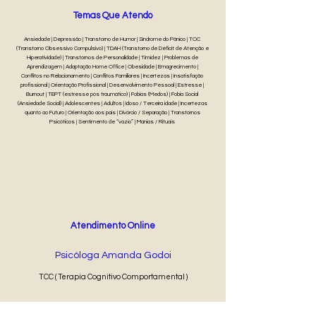
Temas Que Atendo
Ansiedade | Depressão | Transtorno de Humor | Síndrome do Pânico | TOC
(Transtorno Obsessivo Compulsivo) | TDAH (Transtorno de Déficit de Atenção e
Hiperatividade) | Transtornos de Personalidade | Timidez | Problemas de
Aprendizagem | Adaptação Home Office | Obesidade | Emagrecimento |
Conflitos no Relacionamento | Conflitos Familiares | Incertezas | Insatisfação
profissional | Orientação Profissional | Desenvolvimento Pessoal | Estresse |
Burnout | TEPT (estresse pós traumático) | Fobias (Medos) | Fobia Social
(Ansiedade Social) | Adolescentes | Adultos | Idoso / Terceira idade | Incertezas
quanto ao Futuro | Orientação aos pais | Divórcio / Separação | Transtornos
Psicóticos | Sentimento de “vazio” | Manias / Rituais
Atendimento Online
Psicóloga Amanda Godoi
TCC ( Terapia Cognitivo Comportamental )
50 min