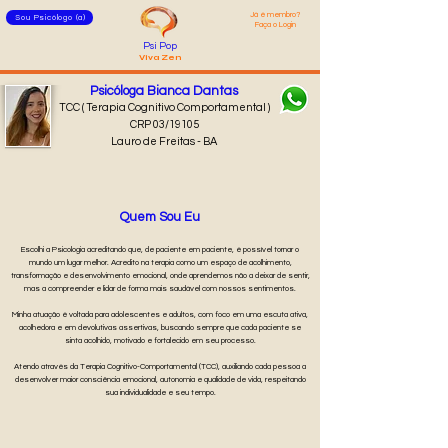
Já é membro?
Sou Psicólogo (a)
Faça o Login
Psi Pop
Viva Zen
Psicóloga Bianca Dantas
TCC ( Terapia Cognitivo Comportamental )
CRP 03/19105
Lauro de Freitas - BA
Quem Sou Eu
Escolhi a Psicologia acreditando que, de paciente em paciente, é possível tornar o
mundo um lugar melhor. Acredito na terapia como um espaço de acolhimento,
transformação e desenvolvimento emocional, onde aprendemos não a deixar de sentir,
mas a compreender e lidar de forma mais saudável com nossos sentimentos.
Minha atuação é voltada para adolescentes e adultos, com foco em uma escuta ativa,
acolhedora e em devolutivas assertivas, buscando sempre que cada paciente se
sinta acolhido, motivado e fortalecido em seu processo.
Atendo através da Terapia Cognitivo-Comportamental (TCC), auxiliando cada pessoa a
desenvolver maior consciência emocional, autonomia e qualidade de vida, respeitando
sua individualidade e seu tempo.