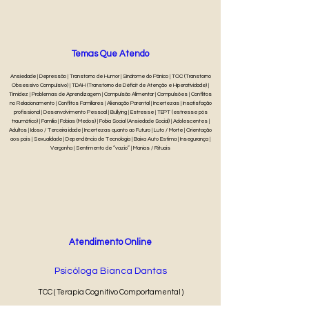
Temas Que Atendo
Ansiedade | Depressão | Transtorno de Humor | Síndrome do Pânico | TOC (Transtorno
Obsessivo Compulsivo) | TDAH (Transtorno de Déficit de Atenção e Hiperatividade) |
Timidez | Problemas de Aprendizagem | Compulsão Alimentar | Compulsões | Conflitos
no Relacionamento | Conflitos Familiares | Alienação Parental | Incertezas | Insatisfação
profissional | Desenvolvimento Pessoal | Bullying | Estresse | TEPT (estresse pós
traumático) | Família | Fobias (Medos) | Fobia Social (Ansiedade Social) | Adolescentes |
Adultos | Idoso / Terceira idade | Incertezas quanto ao Futuro | Luto / Morte | Orientação
aos pais | Sexualidade | Dependência de Tecnologia | Baixa Auto Estima | Insegurança |
Vergonha | Sentimento de “vazio” | Manias / Rituais
Atendimento Online
Psicóloga Bianca Dantas
TCC ( Terapia Cognitivo Comportamental )