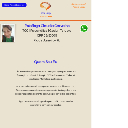
Já é membro?
Sou Psicólogo (a)
Faça o Login
Psi Pop
Viva Zen
Psicóloga Claudia Carvalho
TCC | Psicanálise | Gestalt Terapia
CRP 05/50005
Rio de Janeiro - RJ
Quem Sou Eu
Olá, sou Psicóloga desde 2015. Com graduação pelo IBMR. Fiz
formação em Gestalt Terapia, TCC e Psicanálise. Trabalhei
em Saúde Mental por quatro anos.
Atendo pacientes adultos que apresentam sofrimento com
Transtorno de ansiedade e ou depressão. Ao longo dos anos
recebi respostas bastante positivas por parte dos pacientes.
Agende uma sessão gratuita para confirmar se sentirá
confortável com o meu trabalho.