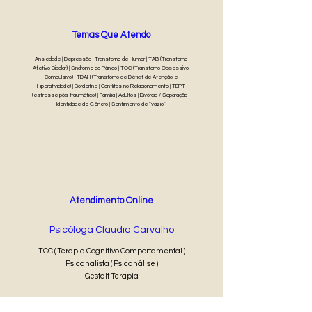
Temas Que Atendo
Ansiedade | Depressão | Transtorno de Humor | TAB (Transtorno
Afetivo Bipolar) | Síndrome do Pânico | TOC (Transtorno Obsessivo
Compulsivo) | TDAH (Transtorno de Déficit de Atenção e
Hiperatividade) | Borderline | Conflitos no Relacionamento | TEPT
(estresse pós traumático) | Família | Adultos | Divórcio / Separação |
Identidade de Gênero | Sentimento de “vazio”
Atendimento Online
Psicóloga Claudia Carvalho
TCC ( Terapia Cognitivo Comportamental )
Psicanalista ( Psicanálise )
Gestalt Terapia
90 min