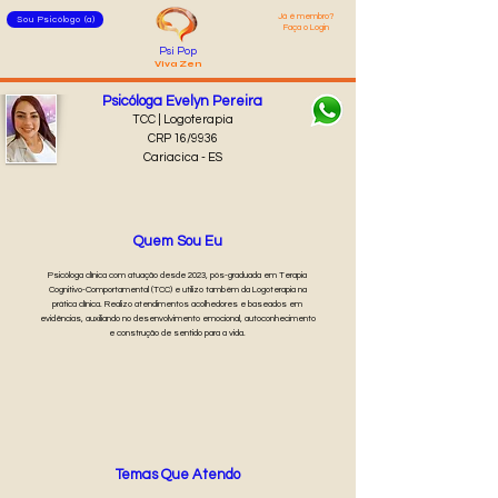
Já é membro?
Sou Psicólogo (a)
Faça o Login
Psi Pop
Viva Zen
Psicóloga Evelyn Pereira
TCC | Logoterapia
CRP 16/9936
Cariacica - ES
Quem Sou Eu
Psicóloga clínica com atuação desde 2023, pós-graduada em Terapia
Cognitivo-Comportamental (TCC) e utilizo também da Logoterapia na
prática clínica. Realizo atendimentos acolhedores e baseados em
evidências, auxiliando no desenvolvimento emocional, autoconhecimento
e construção de sentido para a vida.
Temas Que Atendo