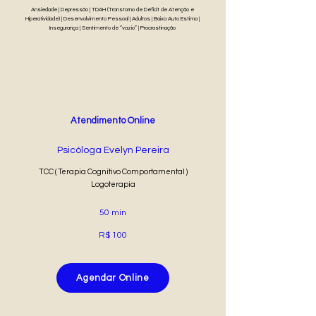
Ansiedade | Depressão | TDAH (Transtorno de Déficit de Atenção e
Hiperatividade) | Desenvolvimento Pessoal | Adultos | Baixa Auto Estima |
Insegurança | Sentimento de “vazio” | Procrastinação
Atendimento Online
Psicóloga Evelyn Pereira
TCC ( Terapia Cognitivo Comportamental )
Logoterapia
50 min
R$ 100
Agendar Online