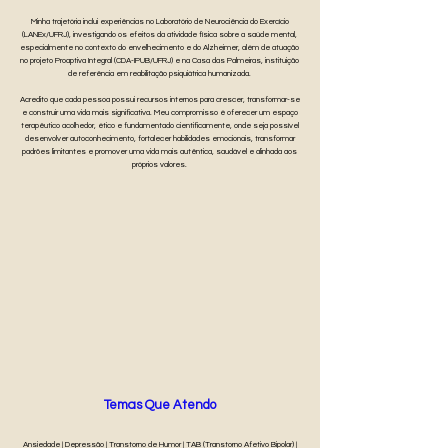
Minha trajetória inclui experiências no Laboratório de Neurociência do Exercício
(LANEx/UFRJ), investigando os efeitos da atividade física sobre a saúde mental,
especialmente no contexto do envelhecimento e do Alzheimer, além de atuação
no projeto Proaptiva Integral (CDA-IPUB/UFRJ) e na Casa das Palmeiras, instituição
de referência em reabilitação psiquiátrica humanizada.
Acredito que cada pessoa possui recursos internos para crescer, transformar-se
e construir uma vida mais significativa. Meu compromisso é oferecer um espaço
terapêutico acolhedor, ético e fundamentado cientificamente, onde seja possível
desenvolver autoconhecimento, fortalecer habilidades emocionais, transformar
padrões limitantes e promover uma vida mais autêntica, saudável e alinhada aos
próprios valores.
Temas Que Atendo
Ansiedade | Depressão | Transtorno de Humor | TAB (Transtorno Afetivo Bipolar) |