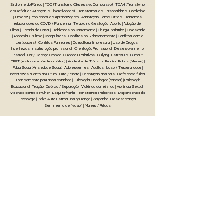
Síndrome do Pânico | TOC (Transtorno Obsessivo Compulsivo) | TDAH (Transtorno
de Déficit de Atenção e Hiperatividade) | Transtornos de Personalidade | Borderline
| Timidez | Problemas de Aprendizagem | Adaptação Home Office | Problemas
relacionados ao COVID / Pandemia | Terapia na Gestação | Aborto | Adoção de
Filhos | Terapia de Casal | Problemas no Casamento | Cirurgia Bariátrica | Obesidade
| Anorexia / Bulimia | Compulsões | Conflitos no Relacionamento | Conflitos com a
Lei (judiciais) | Conflitos Familiares | Consultoria Empresarial | Uso de Drogas |
Incertezas | Insatisfação profissional | Orientação Profissional | Desenvolvimento
Pessoal | Dor / Doença Crônica | Cuidados Paliativos | Bullying | Estresse | Burnout |
TEPT (estresse pós traumático) | Acidente de Trânsito | Família | Fobias (Medos) |
Fobia Social (Ansiedade Social) | Adolescentes | Adultos | Idoso / Terceira idade |
Incertezas quanto ao Futuro | Luto / Morte | Orientação aos pais | Deficiência física
| Planejamento para aposentadoria | Psicologia Oncológica (câncer) | Psicologia
Educacional | Traição | Divórcio / Separação | Violência doméstica | Violência Sexual |
Violência contra a Mulher | Esquizofrenia | Transtornos Psicóticos | Dependência de
Tecnologia | Baixa Auto Estima | Insegurança | Vergonha | Desesperança |
Sentimento de “vazio” | Manias / Rituais
Atendimento Online
Psicóloga Giovanna Polo