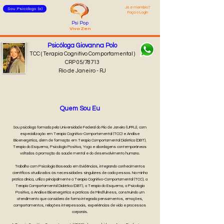
Já é membro?
Sou Psicólogo (a)
Faça o Login
Psi Pop
Viva Zen
Psicóloga Giovanna Polo
TCC ( Terapia Cognitivo Comportamental )
CRP 05/78713
Rio de Janeiro - RJ
Quem Sou Eu
Sou psicóloga formada pela Universidade Federal do Rio de Janeiro (UFRJ), com
especialização em Terapia Cognitivo-Comportamental (TCC) e Análise
Bioenergética, além de formação em Terapia Comportamental Dialética (DBT),
Terapia do Esquema, Psicologia Positiva, Yoga e abordagens contemporâneas
voltadas à promoção da saúde mental e do desenvolvimento humano.
Trabalho com Psicologia Baseada em Evidências, integrando conhecimentos
científicos atualizados às necessidades singulares de cada pessoa. Na minha
prática clínica, utilizo principalmente a Terapia Cognitivo-Comportamental (TCC), a
Terapia Comportamental Dialética (DBT), a Terapia do Esquema, a Psicologia
Positiva, a Análise Bioenergética e práticas de Mindfulness, construindo um
atendimento que considera de forma integrada pensamentos, emoções,
comportamentos, relações interpessoais, experiências de vida e processos
corporais.