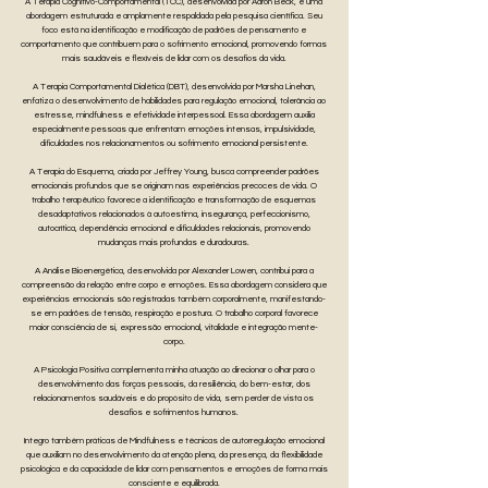
A Terapia Cognitivo-Comportamental (TCC), desenvolvida por Aaron Beck, é uma
abordagem estruturada e amplamente respaldada pela pesquisa científica. Seu
foco está na identificação e modificação de padrões de pensamento e
comportamento que contribuem para o sofrimento emocional, promovendo formas
mais saudáveis e flexíveis de lidar com os desafios da vida.
A Terapia Comportamental Dialética (DBT), desenvolvida por Marsha Linehan,
enfatiza o desenvolvimento de habilidades para regulação emocional, tolerância ao
estresse, mindfulness e efetividade interpessoal. Essa abordagem auxilia
especialmente pessoas que enfrentam emoções intensas, impulsividade,
dificuldades nos relacionamentos ou sofrimento emocional persistente.
A Terapia do Esquema, criada por Jeffrey Young, busca compreender padrões
emocionais profundos que se originam nas experiências precoces de vida. O
trabalho terapêutico favorece a identificação e transformação de esquemas
desadaptativos relacionados à autoestima, insegurança, perfeccionismo,
autocrítica, dependência emocional e dificuldades relacionais, promovendo
mudanças mais profundas e duradouras.
A Análise Bioenergética, desenvolvida por Alexander Lowen, contribui para a
compreensão da relação entre corpo e emoções. Essa abordagem considera que
experiências emocionais são registradas também corporalmente, manifestando-
se em padrões de tensão, respiração e postura. O trabalho corporal favorece
maior consciência de si, expressão emocional, vitalidade e integração mente-
corpo.
A Psicologia Positiva complementa minha atuação ao direcionar o olhar para o
desenvolvimento das forças pessoais, da resiliência, do bem-estar, dos
relacionamentos saudáveis e do propósito de vida, sem perder de vista os
desafios e sofrimentos humanos.
Integro também práticas de Mindfulness e técnicas de autorregulação emocional
que auxiliam no desenvolvimento da atenção plena, da presença, da flexibilidade
psicológica e da capacidade de lidar com pensamentos e emoções de forma mais
consciente e equilibrada.