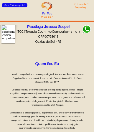
Já é membro?
Sou Psicólogo (a)
Faça o Login
Psi Pop
Viva Zen
Psicóloga Jessica Scopel
TCC ( Terapia Cognitivo Comportamental )
CRP 07/28618
Caxias do Sul - RS
Quem Sou Eu
Jéssica Scopel é formada em psicologia clínica, especialista em Terapia
Cognitivo Comportamental, formada pelo Centro Universitário da Serra
Gaúcha (FSG) em 2017.
Jéssica realizou diferentes cursos de especializações, como Terapia
Cognitivo Comportamental, sexualidade na adolescência, adolescência no
contexto atual, acompanhamento terapêutico, promoção de saúde mental
ao idoso, psicopatologias na infância, terapia infantil e técnicas
terapêuticas da Gestalt-Terapia.
Além disso, a psicóloga possui experiência de 7 anos com atendimentos
clínicos e com grupos de emagrecimento, atendendo temas como
compulsão alimentar, obesidade, ansiedade, depressão, alterações de
humor, dependência química, problemas familiares e conjugais,
maternidade, autoestima, transtorno bipolar, toc e tdah.