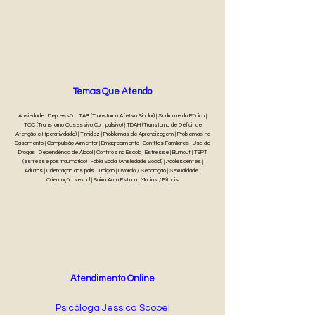
Temas Que Atendo
Ansiedade | Depressão | TAB (Transtorno Afetivo Bipolar) | Síndrome do Pânico |
TOC (Transtorno Obsessivo Compulsivo) | TDAH (Transtorno de Déficit de
Atenção e Hiperatividade) | Timidez | Problemas de Aprendizagem | Problemas no
Casamento | Compulsão Alimentar | Emagrecimento | Conflitos Familiares | Uso de
Drogas | Dependência de Álcool | Conflitos na Escola | Estresse | Burnout | TEPT
(estresse pós traumático) | Fobia Social (Ansiedade Social) | Adolescentes |
Adultos | Orientação aos pais | Traição | Divórcio / Separação | Sexualidade |
Orientação sexual | Baixa Auto Estima | Manias / Rituais
Atendimento Online
Psicóloga Jessica Scopel