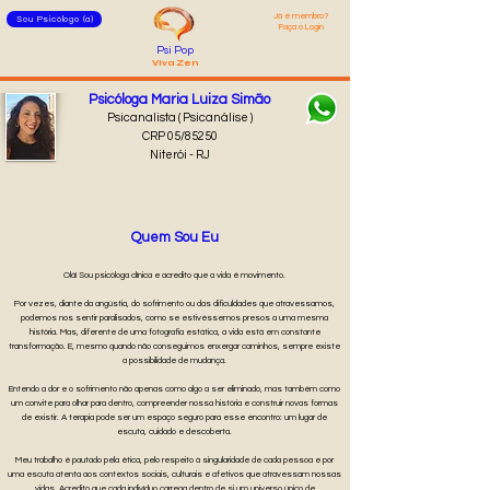
Já é membro?
Sou Psicólogo (a)
Faça o Login
Psi Pop
Viva Zen
Psicóloga Maria Luiza Simão
Psicanalista ( Psicanálise )
CRP 05/85250
Niterói - RJ
Quem Sou Eu
Olá! Sou psicóloga clínica e acredito que a vida é movimento.
Por vezes, diante da angústia, do sofrimento ou das dificuldades que atravessamos,
podemos nos sentir paralisados, como se estivéssemos presos a uma mesma
história. Mas, diferente de uma fotografia estática, a vida está em constante
transformação. E, mesmo quando não conseguimos enxergar caminhos, sempre existe
a possibilidade de mudança.
Entendo a dor e o sofrimento não apenas como algo a ser eliminado, mas também como
um convite para olhar para dentro, compreender nossa história e construir novas formas
de existir. A terapia pode ser um espaço seguro para esse encontro: um lugar de
escuta, cuidado e descoberta.
Meu trabalho é pautado pela ética, pelo respeito à singularidade de cada pessoa e por
uma escuta atenta aos contextos sociais, culturais e afetivos que atravessam nossas
vidas. Acredito que cada indivíduo carrega dentro de si um universo único de