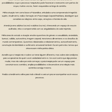
possibilidades e que o processo terapêutico pode favorecer o reencontro com partes de
si que, muitas vezes, foram esquecidas ao longo do caminho.
Minha atuação tem como base a Psicanálise, articulada a uma compreensão integral do
sujeito. Atualmente, realizo formação em Psicoterapia Corporal Reichiana, abordagem que
considera as relações entre corpo, emoções e história de vida.
Atendo jovens adultas (os/es) e adultas (os/es), oferecendo um espaço de escuta
acolhedor, ético e comprometido com as singularidades de cada trajetória.
Minha área de estudo e atuação envolve questões de gênero e sexualidade, ansiedade,
burnout, solidão, autoestima, imagem corporal, transtornos alimentares e os desafios do
mundo contemporâneo. Questões relacionadas a relacionamentos, autoconhecimento,
construção de identidade e sofrimento emocional também fazem parte dos temas que
atravessam minha prática clínica.
Acredito que a terapia não é sobre se tornar alguém diferente, mas sobre criar condições
para se aproximar de quem você verdadeiramente é. Se você sente que algo precisa
mudar, mas não sabe por onde começar, a psicoterapia pode ser um espaço para
construir novos sentidos, ampliar possibilidades e desenvolver uma relação mais
autêntica consigo mesmo.
Realizo atendimento online para todo o Brasil e será um prazer acompanhar você nesse
processo.