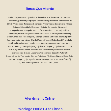
Temas Que Atendo
Ansiedade | Depressão | Síndrome do Pânico | TOC (Transtorno Obsessivo
Compulsivo) | Timidez | Adaptação Home Office | Problemas relacionados ao
COVID / Pandemia | Terapia na Gestação | Problemas no Casamento | Cirurgia
Bariátrica | Obesidade | Anorexia / Bulimia | Compulsão Alimentar |
Emagrecimento | Compulsões | Conflitos no Relacionamento | Conflitos
Familiares | Incertezas | Insatisfação profissional | Orientação Profissional |
Desenvolvimento Pessoal | Dor / Doença Crônica | Estresse | Burnout | TEPT
(estresse pós traumático) | Família | Fobias (Medos) | Fobia Social (Ansiedade
Social) | Adultos | Idoso / Terceira idade | Incertezas quanto ao Futuro | Luto /
Morte | Orientação aos pais | Traição | Divórcio / Separação | Violência contra a
Mulher | Questões raciais | Preconceito | Sexualidade | Orientação sexual |
Identidade de Gênero | Autismo (Transtorno do Espectro Autista) |
Dependência de Tecnologia | Ciúmes Patológico / Delírio de Ciúmes | Baixa Auto
Estima | Insegurança | Vergonha | Desesperança | Sentimento de “vazio” |
Queda na libido | Manias / Rituais | LGBTQIAPN+
Atendimento Online
Psicóloga Maria Luiza Simão