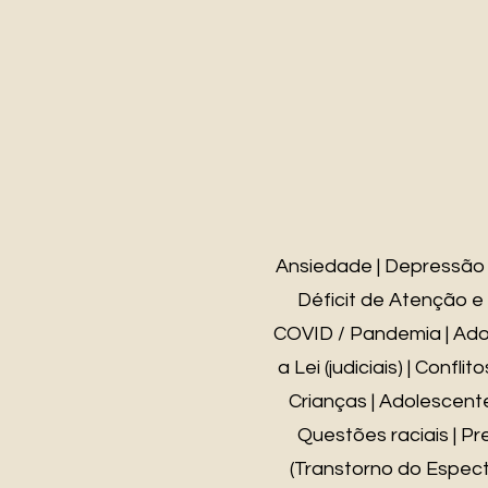
Ansiedade | Depressão |
Déficit de Atenção e
COVID / Pandemia | Adoçã
a Lei (judiciais) | Confl
Crianças | Adolescentes 
Questões raciais | Pr
(Transtorno do Espect