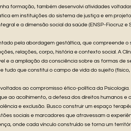
minha formação, também desenvolvi atividades voltadas
rática em instituições do sistema de justiça e em pro
ntegral e a dimensão social da saúde (ENSP-Fiocruz e 
ientado pela abordagem gestáltica, que compreende o s
es, relações, corpo, história e contexto social. A Clíni
vel e a ampliação da consciência sobre as formas de s
tudo que constitui o campo de vida do sujeito (físico, 
voltados ao compromisso ético-política da Psicologia. P
ue ao acolhimento, a defesa dos direitos humanos e 
iolência e exclusão. Busco construir um espaço terapêu
estões sociais e marcadores que atravessam a experi
ça, onde cada vínculo construído se torna um territóri