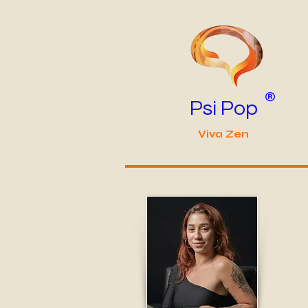
®
Psi Pop
Viva Zen