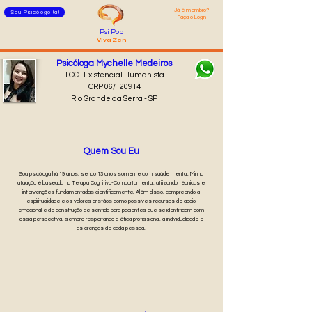
Já é membro?
Sou Psicólogo (a)
Faça o Login
Psi Pop
Viva Zen
Psicóloga Mychelle Medeiros
TCC | Existencial Humanista
CRP 06/120914
Rio Grande da Serra - SP
Quem Sou Eu
Sou psicóloga há 19 anos, sendo 13 anos somente com saúde mental. Minha
atuação é baseada na Terapia Cognitivo-Comportamental, utilizando técnicas e
intervenções fundamentadas cientificamente. Além disso, compreendo a
espiritualidade e os valores cristãos como possíveis recursos de apoio
emocional e de construção de sentido para pacientes que se identificam com
essa perspectiva, sempre respeitando a ética profissional, a individualidade e
as crenças de cada pessoa.