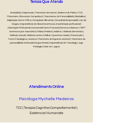
Temas Que Atendo
Ansiedade | Depressão | Transtorno de Humor | Síndrome do Pânico | TOC
(Transtorno Obsessivo Compulsivo) | Transtornos de Personalidade | Borderline |
Adaptação Home Office | Compulsão Alimentar | Consultoria Empresarial | Uso de
Drogas | Dependência de Álcool | Incertezas | Insatisfação profissional |
Orientação Profissional | Desenvolvimento Pessoal | Estresse | Burnout | TEPT
(estresse pós traumático) | Fobias (Medos) | Adultos | Violência doméstica |
Violência Sexual | Violência contra a Mulher | Questões raciais | Preconceito |
Teste Psicológicos | Autismo (Transtorno do Espectro Autista) | Transtorno de
personalidade Antisocial | Esquizofrenia | Dependência de Tecnologia | Jogo
Patológico (Vício em Jogos)
Atendimento Online
Psicóloga Mychelle Medeiros
TCC ( Terapia Cognitivo Comportamental )
Existencial Humanista
40 min