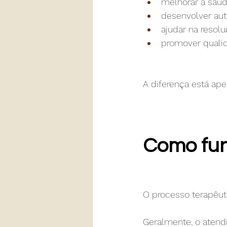
melhorar a saú
desenvolver au
ajudar na resolu
promover quali
A diferença está ape
Como fun
O processo terapêuti
Geralmente, o aten