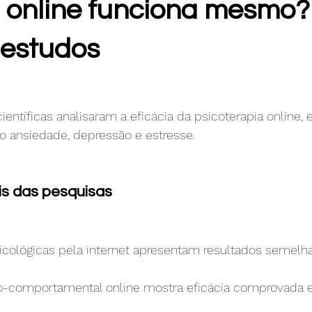
a online funciona mesmo?
 estudos
ientíficas analisaram a eficácia da psicoterapia online,
 ansiedade, depressão e estresse.
is das pesquisas
icológicas pela internet apresentam resultados semelha
vo-comportamental online mostra eficácia comprovada 