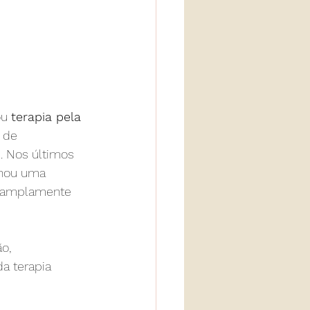
ou 
terapia pela 
 de 
 Nos últimos 
rnou uma 
je amplamente 
o, 
a terapia 