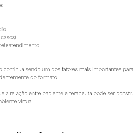
e:
dio
 casos)
 teleatendimento
co continua sendo um dos fatores mais importantes par
ndentemente do formato.
 a relação entre paciente e terapeuta pode ser constr
iente virtual. 