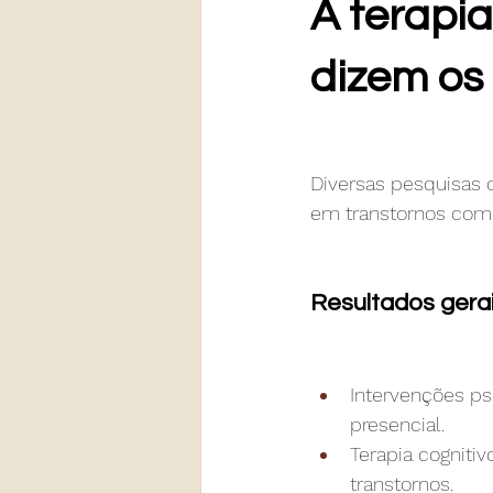
A terapi
dizem os
Diversas pesquisas c
em transtornos como
Resultados gera
Intervenções ps
presencial. 
Terapia cogniti
transtornos. 