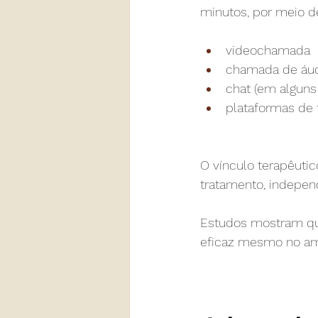
minutos, por meio d
videochamada
chamada de áu
chat (em alguns
plataformas de
O vínculo terapêuti
tratamento, indepe
Estudos mostram que
eficaz mesmo no amb