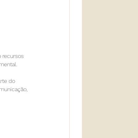
o recursos 
mental.
rte do 
omunicação, 