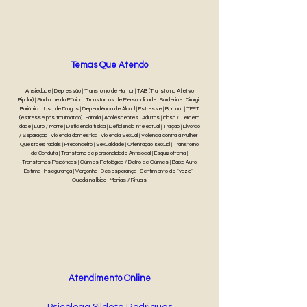
Temas Que Atendo
Ansiedade | Depressão | Transtorno de Humor | TAB (Transtorno Afetivo
Bipolar) | Síndrome do Pânico | Transtornos de Personalidade | Borderline | Cirurgia
Bariátrica | Uso de Drogas | Dependência de Álcool | Estresse | Burnout | TEPT
(estresse pós traumático) | Família | Adolescentes | Adultos | Idoso / Terceira
idade | Luto / Morte | Deficiência física | Deficiência intelectual | Traição | Divórcio
/ Separação | Violência doméstica | Violência Sexual | Violência contra a Mulher |
Questões raciais | Preconceito | Sexualidade | Orientação sexual | Transtorno
de Conduta | Transtorno de personalidade Antisocial | Esquizofrenia |
Transtornos Psicóticos | Ciúmes Patológico / Delírio de Ciúmes | Baixa Auto
Estima | Insegurança | Vergonha | Desesperança | Sentimento de “vazio” |
Queda na libido | Manias / Rituais
Atendimento Online