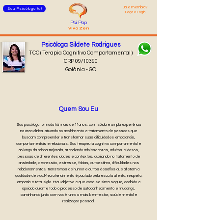
Já é membro?
Sou Psicólogo (a)
Faça o Login
Psi Pop
Viva Zen
Psicóloga Sildete Rodrigues
TCC ( Terapia Cognitivo Comportamental )
CRP 09/10390
Goiânia - GO
Quem Sou Eu
Sou psicóloga formada há mais de 11anos, com sólida e ampla experiência
na área clínica, atuando no acolhimento e tratamento de pessoas que
buscam compreender e transformar suas dificuldades emocionais,
comportamentais e relacionais. Sou terapeuta cognitivo comportamental e
ao longo da minha trajetória, atendendo adolescentes, adultos e idosos,
pessoas de diferentes idades e contextos, auxiliando no tratamento de
ansiedade, depressão, estresse, fobias, autoestima, dificuldades nos
relacionamentos, transtornos de humor e outros desafios que afetam a
qualidade de vida.Meu atendimento é pautado pela escuta atenta, respeito,
empatia e total sigilo. Meu objetivo é que você se sinta seguro, acolhido e
apoiado durante todo o processo de autoconhecimento e mudança,
caminhando junto com você rumo a mais bem-estar, saúde mental e
realização pessoal.