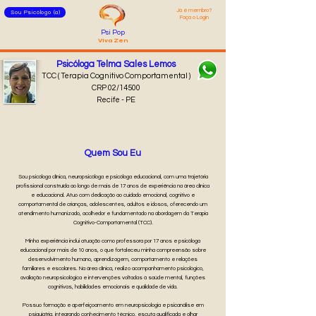
Já é membro?
Sou Psicólogo (a)
Faça o Login
Psi Pop
Viva Zen
Psicóloga Telma Sales Lemos
TCC ( Terapia Cognitivo Comportamental )
CRP 02/14500
Recife - PE
Quem Sou Eu
Sou psicóloga clínica, neuropsicóloga e psicóloga educacional, com uma trajetória
profissional construída ao longo de mais de 17 anos de experiência na área clínica
e educacional. Atuo com dedicação ao cuidado emocional, cognitivo e
comportamental de crianças, adolescentes, adultos e idosos, oferecendo um
atendimento humanizado, acolhedor e fundamentado na abordagem da Terapia
Cognitivo-Comportamental (TCC).
Minha experiência inclui atuação como professora por 17 anos e psicóloga
educacional por mais de 10 anos, o que fortaleceu minha compreensão sobre
desenvolvimento humano, aprendizagem, comportamento e relações
familiares e escolares. Na área clínica, realizo acompanhamento psicológico,
avaliação neuropsicológica e intervenções voltadas à saúde mental, funções
cognitivas, habilidades emocionais e qualidade de vida.
Possuo formação e aperfeiçoamento em neuropsicologia e psicanálise em
psiquiatria, integrando conhecimento técnico, escuta qualificada e olhar