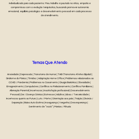
individualizado para cada paciente. Meu trabalho é pautado na ética, empatia e
compromisso com a evolução terapêutica, buscando promover autonomia
emocional, equilíbrio psicológico e desenvolvimento pessoal em cada processo
de atendimento.
Temas Que Atendo
Ansiedade | Depressão | Transtorno de Humor | TAB (Transtorno Afetivo Bipolar) |
Síndrome do Pânico | Timidez | Adaptação Home Office | Problemas relacionados ao
COVID / Pandemia | Problemas no Casamento | Cirurgia Bariátrica | Obesidade |
Emagrecimento | Compulsões | Conflitos no Relacionamento | Conflitos Familiares |
Alienação Parental | Incertezas | Insatisfação profissional | Desenvolvimento
Pessoal | Dor / Doença Crônica | Estresse | Adultos | Idoso / Terceira idade |
Incertezas quanto ao Futuro | Luto / Morte | Orientação aos pais | Traição | Divórcio /
Separação | Baixa Auto Estima | Insegurança | Vergonha | Desesperança |
Sentimento de “vazio” | Manias / Rituais